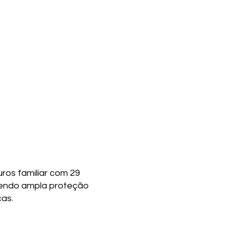
ê
ros familiar com 29
cendo ampla proteção
cas.